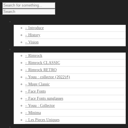
COMPANY
– Introduce
– History
– Vision
BRAND
– Rimrock
– Rimrock CLASSIC
– Rimrock RETRO
– Youu : collector (2022년)
– Muge Classic
– Face Fonts
– Face Fonts sunglasses
– Youu : Collector
– Minima
– Les Pieces Uniques
MEDIA