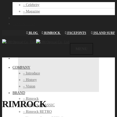
– Celebrity
– Magazine
PRESS
CONTACT US
BLOG
RIMROCK
FACEFONTS
ISLAND SURF
COMPANY
– Introduce
– History
– Vision
BRAND
– Rimrock
RIMROCK
– Rimrock CLASSIC
– Rimrock RETRO